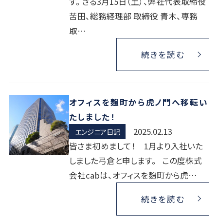
す。 さる3月15日（土）、弊社代表取締役
苦田、総務経理部 取締役 青木、専務
取…
続きを読む
オフィスを麹町から虎ノ門へ移転い
たしました！
2025.02.13
エンジニア日記
皆さま初めまして！ 1月より入社いた
しました弓倉と申します。 この度株式
会社cabは、オフィスを麹町から虎…
続きを読む